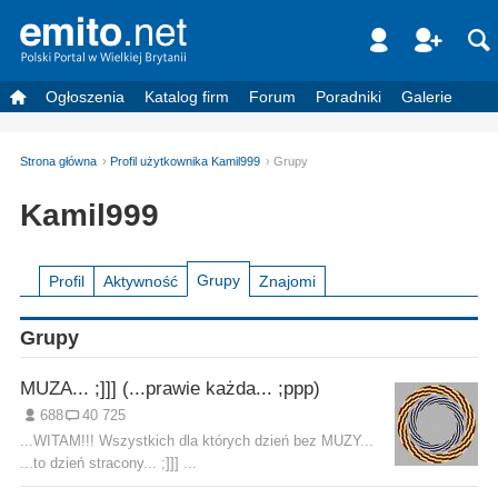
Ogłoszenia
Katalog firm
Forum
Poradniki
Galerie
Strona główna
Profil użytkownika Kamil999
Grupy
Kamil999
Grupy
Profil
Aktywność
Znajomi
Grupy
MUZA... ;]]] (...prawie każda... ;ppp)
688
40 725
...WITAM!!! Wszystkich dla których dzień bez MUZY...
...to dzień stracony... ;]]] ...