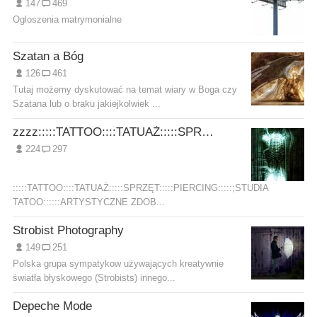
147
469
Ogloszenia matrymonialne
Szatan a Bóg
126
461
Tutaj możemy dyskutować na temat wiary w Boga czy
Szatana lub o braku jakiejkolwiek ...
zzzz:::::TATTOO::::TATUAŻ:::::SPRZĘT:::::PIERCING:::::;STUDIA TATOO::::::ARTYSTYCZNE ZDOBIENIE CIAŁA:::::::
224
297
:::::TATTOO::::TATUAŻ:::::SPRZĘT:::::PIERCING:::::;STUDIA
TATOO::::::ARTYSTYCZNE ZDOB...
Strobist Photography
149
251
Polska grupa sympatykow używających kreatywnie
światła błyskowego (Strobists) innego...
Depeche Mode