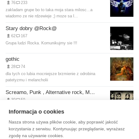
76
233
zakladam grupe bo to taka moja stara milosc...a
wiadomo ze nie rdzewieje ;) moze sa l...
Stary dobry @Rock@
62
167
Grupa ludzi Rocka. Komunikujmy sie !!!
gothic
28
74
dla tych co lubia mocniejsze brzmienie z odrobina
patetyzmu i melancholii
Screamo, Punk , Alternative rock, Metal , gothic...
30
59
Dla Fanów tych styli Muzy xD ^^
Informacja o cookies
Nasza strona używa plików cookie, aby poprawić jakość
Wytyczne dla społeczności
Regulamin
Prywatność
korzystania z serwisu. Kontynuując przeglądanie, wyrażasz
zgodę na używanie cookies.
Reklama
Kontakt
Information in English