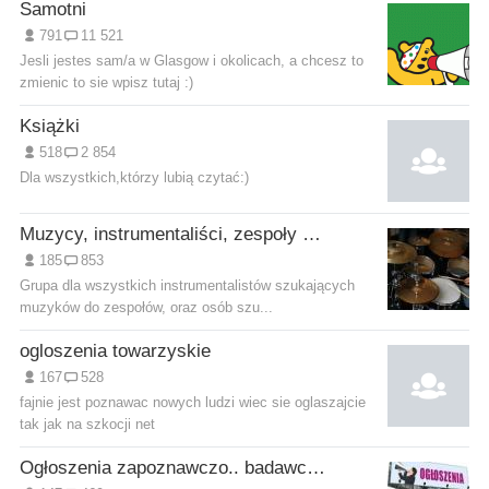
Samotni
791
11 521
Jesli jestes sam/a w Glasgow i okolicach, a chcesz to
zmienic to sie wpisz tutaj :)
Książki
518
2 854
Dla wszystkich,którzy lubią czytać:)
Muzycy, instrumentaliści, zespoły muzyczne
185
853
Grupa dla wszystkich instrumentalistów szukających
muzyków do zespołów, oraz osób szu...
ogloszenia towarzyskie
167
528
fajnie jest poznawac nowych ludzi wiec sie oglaszajcie
tak jak na szkocji net
Ogłoszenia zapoznawczo.. badawcze ;)