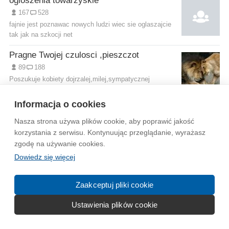
ogloszenia towarzyskie
167
528
fajnie jest poznawac nowych ludzi wiec sie oglaszajcie
tak jak na szkocji net
Pragne Twojej czulosci ,pieszczot
89
188
Poszukuje kobiety dojrzalej,milej,sympatycznej
barttek41@o2.pl
Informacja o cookies
Wytyczne dla społeczności
Regulamin
Prywatność
Nasza strona używa plików cookie, aby poprawić jakość
Reklama
Kontakt
Information in English
korzystania z serwisu. Kontynuując przeglądanie, wyrażasz
zgodę na używanie cookies.
Dowiedz się więcej
© 2004-2026 Emito.net
Zaakceptuj pliki cookie
Ustawienia plików cookie