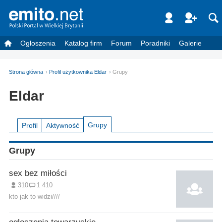
Ogłoszenia
Katalog firm
Forum
Poradniki
Galerie
Strona główna
Profil użytkownika Eldar
Grupy
Eldar
Grupy
Profil
Aktywność
Grupy
sex bez miłości
310
1 410
kto jak to widzi////