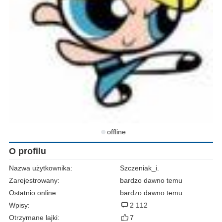
offline
O profilu
Nazwa użytkownika:
Szczeniak_i.
Zarejestrowany:
bardzo dawno temu
Ostatnio online:
bardzo dawno temu
Wpisy:
2 112
Otrzymane lajki:
7