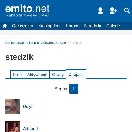
Ogłoszenia
Katalog firm
Forum
Poradniki
Galerie
Strona główna
Profil użytkownika stedzik
Znajomi
stedzik
Znajomi
Profil
Aktywność
Grupy
Strona
1
Dolys
Arthur_L