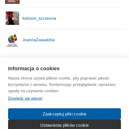
kalosze_szczescia
JoannaZawadzka
Strona
1
Informacja o cookies
Nasza strona używa plików cookie, aby poprawić jakość
Wytyczne dla społeczności
Regulamin
Prywatność
korzystania z serwisu. Kontynuując przeglądanie, wyrażasz
zgodę na używanie cookies.
Reklama
Kontakt
Information in English
Dowiedz się więcej
© 2004-2026 Emito.net
Zaakceptuj pliki cookie
Ustawienia plików cookie