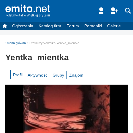
Ogłoszenia
Katalog firm
Forum
Poradniki
Galerie
Strona główna
Profil użytkownika Yentka_mientka
Yentka_mientka
Profil
Aktywność
Grupy
Znajomi