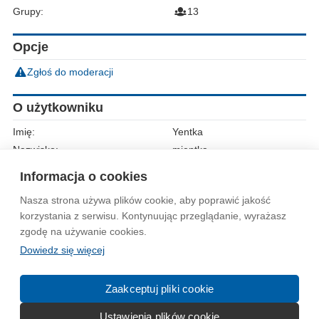
Grupy:
13
Opcje
Zgłoś do moderacji
O użytkowniku
Imię:
Yentka
Nazwisko:
mientka
Płeć:
Kobieta
Informacja o cookies
Nasza strona używa plików cookie, aby poprawić jakość
Wytyczne dla społeczności
Regulamin
Prywatność
korzystania z serwisu. Kontynuując przeglądanie, wyrażasz
zgodę na używanie cookies.
Reklama
Kontakt
Information in English
Dowiedz się więcej
© 2004-2026 Emito.net
Zaakceptuj pliki cookie
Ustawienia plików cookie