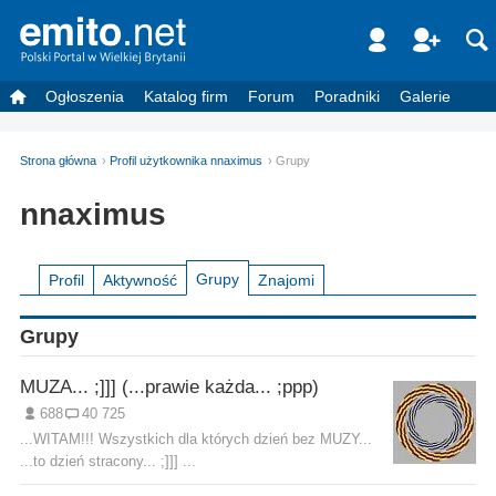
Ogłoszenia
Katalog firm
Forum
Poradniki
Galerie
Strona główna
Profil użytkownika nnaximus
Grupy
nnaximus
Grupy
Profil
Aktywność
Znajomi
Grupy
MUZA... ;]]] (...prawie każda... ;ppp)
688
40 725
...WITAM!!! Wszystkich dla których dzień bez MUZY...
...to dzień stracony... ;]]] ...