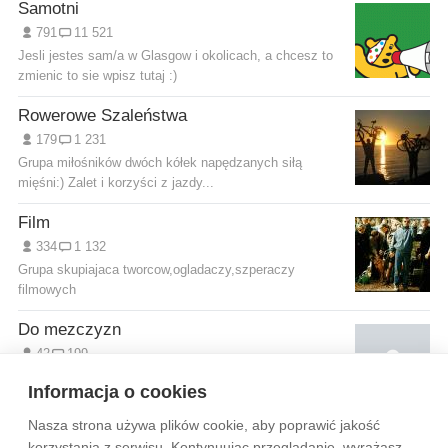
Samotni
791
11 521
Jesli jestes sam/a w Glasgow i okolicach, a chcesz to
zmienic to sie wpisz tutaj :)
Rowerowe Szaleństwa
179
1 231
Grupa miłośników dwóch kółek napędzanych siłą
mięśni:) Zalet i korzyści z jazdy...
Film
334
1 132
Grupa skupiajaca tworcow,ogladaczy,szperaczy
filmowych
Do mezczyzn
42
199
co Was podnieca w kobietach???????
Informacja o cookies
Nasza strona używa plików cookie, aby poprawić jakość
Wytyczne dla społeczności
Regulamin
Prywatność
korzystania z serwisu. Kontynuując przeglądanie, wyrażasz