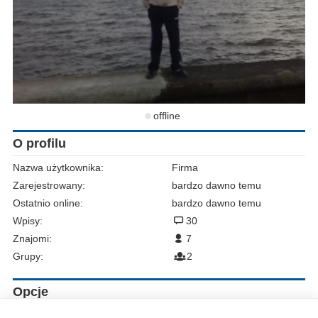
offline
O profilu
Nazwa użytkownika:
Firma
Zarejestrowany:
bardzo dawno temu
Ostatnio online:
bardzo dawno temu
Wpisy:
30
Znajomi:
7
Grupy:
2
Opcje
Zgłoś do moderacji