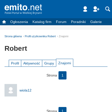
Ogłoszenia
Katalog firm
Forum
Poradniki
Galerie
Strona główna
Profil użytkownika Robert
Znajomi
Robert
Znajomi
Profil
Aktywność
Grupy
Strona
1
wiola12
Strona
1