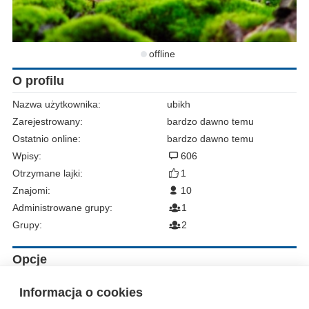
offline
O profilu
Nazwa użytkownika:
ubikh
Zarejestrowany:
bardzo dawno temu
Ostatnio online:
bardzo dawno temu
Wpisy:
606
Otrzymane lajki:
1
Znajomi:
10
Administrowane grupy:
1
Grupy:
2
Opcje
Zgłoś do moderacji
Informacja o cookies