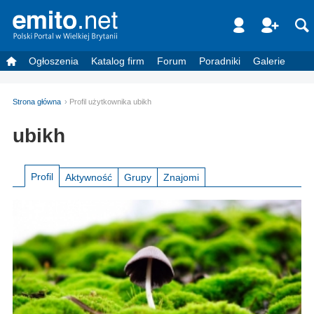
Ogłoszenia
Katalog firm
Forum
Poradniki
Galerie
Strona główna
Profil użytkownika ubikh
ubikh
Profil
Aktywność
Grupy
Znajomi