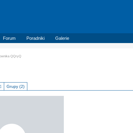
Forum
Poradniki
Galerie
tkownika QQryQ
ć
Grupy
(2)