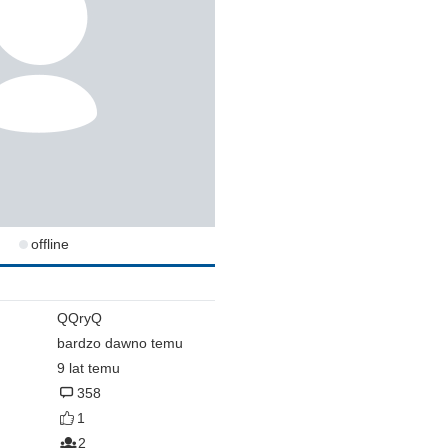
offline
QQryQ
bardzo dawno temu
9 lat temu
358
1
2