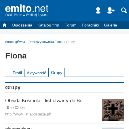
Ogłoszenia
Katalog firm
Forum
Poradniki
Galerie
Strona główna
Profil użytkownika Fiona
Grupy
Fiona
Grupy
Profil
Aktywność
Grupy
Obłuda Kosciola - list otwarty do Benedykta XVI
67
728
http://www.list.apostazja.pl/