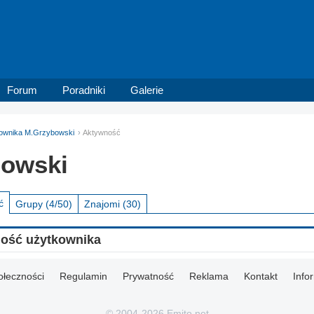
Forum
Poradniki
Galerie
tkownika M.Grzybowski
Aktywność
owski
ć
Grupy
(4/50)
Znajomi
(30)
ność użytkownika
ołeczności
Regulamin
Prywatność
Reklama
Kontakt
Info
© 2004-2026 Emito.net