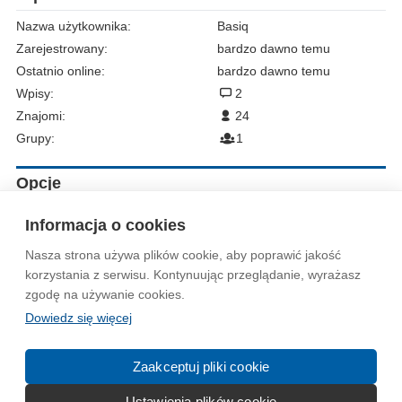
Nazwa użytkownika:
Basiq
Zarejestrowany:
bardzo dawno temu
Ostatnio online:
bardzo dawno temu
Wpisy:
2
Znajomi:
24
Grupy:
1
Opcje
Zgłoś do moderacji
Informacja o cookies
Nasza strona używa plików cookie, aby poprawić jakość
Wytyczne dla społeczności
Regulamin
Prywatność
korzystania z serwisu. Kontynuując przeglądanie, wyrażasz
zgodę na używanie cookies.
Reklama
Kontakt
Information in English
Dowiedz się więcej
© 2004-2026 Emito.net
Zaakceptuj pliki cookie
Ustawienia plików cookie