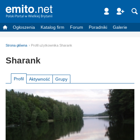
Ogłoszenia
Katalog firm
Forum
Poradniki
Galerie
Strona główna
Profil użytkownika Sharank
Sharank
Profil
Aktywność
Grupy