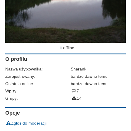
offline
O profilu
Nazwa użytkownika:
Sharank
Zarejestrowany:
bardzo dawno temu
Ostatnio online:
bardzo dawno temu
Wpisy:
7
Grupy:
14
Opcje
Zgłoś do moderacji