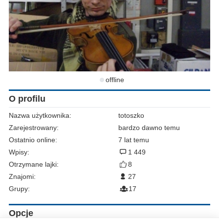
offline
O profilu
Nazwa użytkownika:
totoszko
Zarejestrowany:
bardzo dawno temu
Ostatnio online:
7 lat temu
Wpisy:
1 449
Otrzymane lajki:
8
Znajomi:
27
Grupy:
17
Opcje