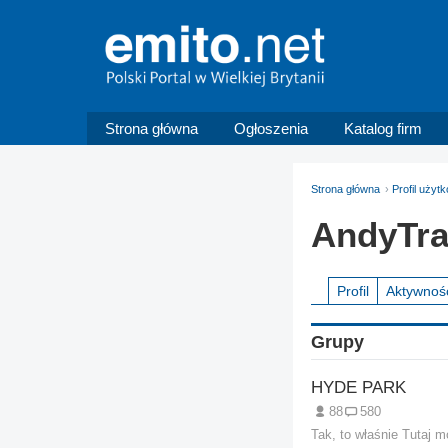
Strona główna
Ogłoszenia
Katalog firm
Strona główna
Profil uży
AndyTra
Profil
Aktywnoś
Grupy
HYDE PARK
88
580
Tak, to właśnie Tutaj 