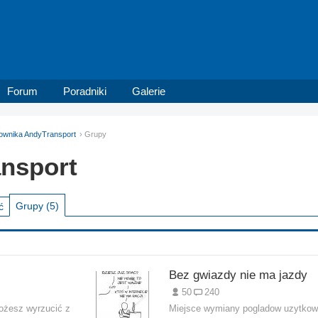
Forum
Poradniki
Galerie
tkownika AndyTransport
Grupy
nsport
Grupy
(5)
ć
Bez gwiazdy nie ma jazdy
50
240
możesz wyrzucić z
Miejsce wymiany pogladow uzytkow