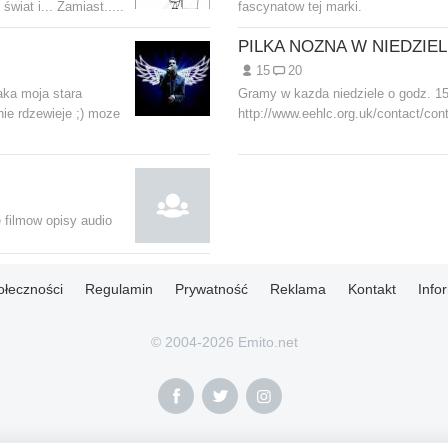
świat i... Zamiast.....
fascynatow tej marki.
15
20
aka moja stara
Gramy w kazda niedziele o godz. 15 
nie rdzewieje ;) moze
http://www.eehlc.org.uk/contact/cont
filmow opisy audio
ołeczności
Regulamin
Prywatność
Reklama
Kontakt
Info
© 2004-2026 Emito.net