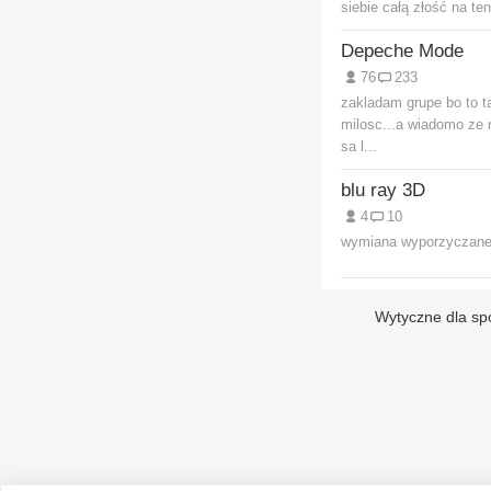
siebie całą złość na ten 
Depeche Mode
76
233
zakladam grupe bo to t
milosc...a wiadomo ze 
sa l...
blu ray 3D
4
10
wymiana wyporzyczane 
Wytyczne dla sp