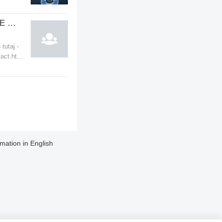
PILKA NOZNA W NIEDZIELE - GLASGOW
tutaj -
act.ht...
rmation in English