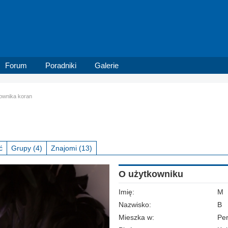
Forum
Poradniki
Galerie
kownika koran
ć
Grupy
(4)
Znajomi
(13)
O użytkowniku
Imię:
M
Nazwisko:
B
Mieszka w:
Per