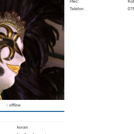
Płeć:
Kob
Telefon:
07
offline
koran