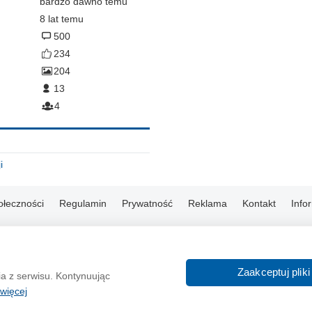
bardzo dawno temu
8 lat temu
500
234
204
13
4
i
ołeczności
Regulamin
Prywatność
Reklama
Kontakt
Info
© 2004-2026 Emito.net
Zaakceptuj pliki
ia z serwisu. Kontynuując
więcej