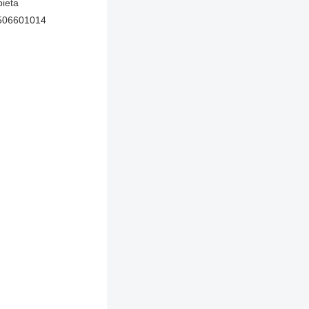
ieta
506601014