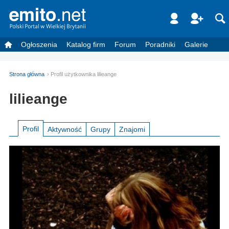
Ogłoszenia
Katalog firm
Forum
Poradniki
Galerie
Strona główna
Profil użytkownika lilieange
lilieange
Profil
Aktywność
Grupy
Znajomi