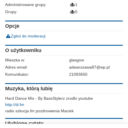
Administrowane grupy:
1
Grupy:
5
Opcje
Zgłoś do moderacji
O użytkowniku
Mieszka w:
glasgow
Adres email:
adwarszawa87@wp.pl
Komunikator:
21093650
Muzyka, którą lubię
Hard Dance Mix - By BassStylerz zrodlo youtube
http://di.fm
radio szkocja.fm pozdrowienia Maciek
Ulubione cytaty