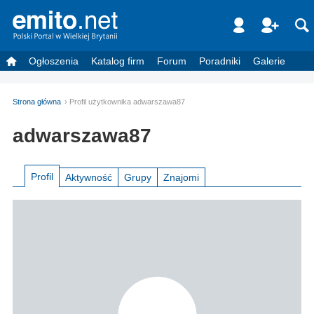
Ogłoszenia
Katalog firm
Forum
Poradniki
Galerie
Strona główna
Profil użytkownika adwarszawa87
adwarszawa87
Profil
Aktywność
Grupy
Znajomi