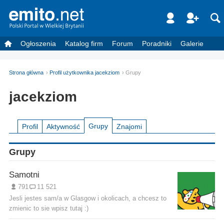
Ogłoszenia
Katalog firm
Forum
Poradniki
Galerie
Strona główna
Profil użytkownika jacekziom
Grupy
jacekziom
Grupy
Profil
Aktywność
Znajomi
Grupy
Samotni
791
11 521
Jesli jestes sam/a w Glasgow i okolicach, a chcesz to
zmienic to sie wpisz tutaj :)