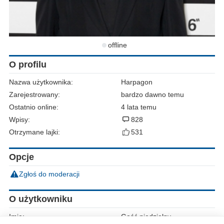
offline
O profilu
Nazwa użytkownika:
Harpagon
Zarejestrowany:
bardzo dawno temu
Ostatnio online:
4 lata temu
Wpisy:
828
Otrzymane lajki:
531
Opcje
Zgłoś do moderacji
O użytkowniku
Imię:
Gość niedzielny