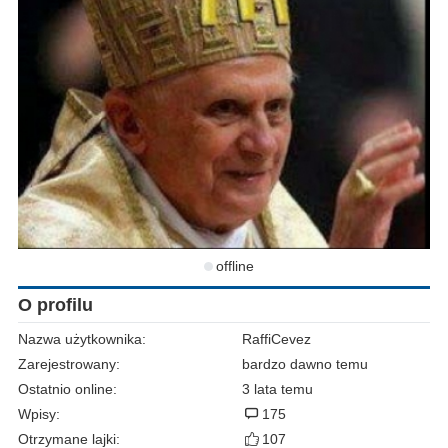
offline
O profilu
Nazwa użytkownika:
RaffiCevez
Zarejestrowany:
bardzo dawno temu
Ostatnio online:
3 lata temu
Wpisy:
175
Otrzymane lajki:
107