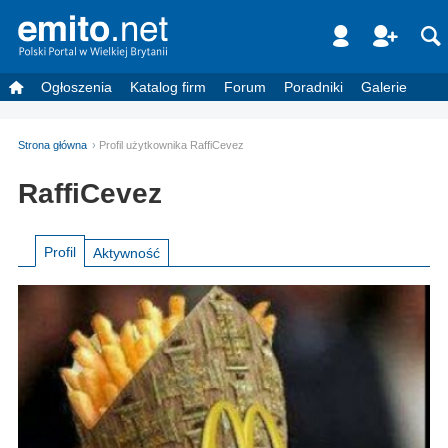
Ogłoszenia
Katalog firm
Forum
Poradniki
Galerie
Strona główna
Profil użytkownika RaffiCevez
RaffiCevez
Profil
Aktywność