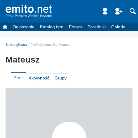
Ogłoszenia
Katalog firm
Forum
Poradniki
Galerie
Strona główna
Profil użytkownika Mateusz
Mateusz
Profil
Aktywność
Grupy