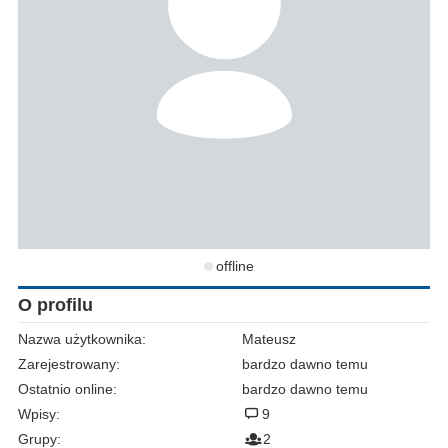
offline
O profilu
Nazwa użytkownika:
Mateusz
Zarejestrowany:
bardzo dawno temu
Ostatnio online:
bardzo dawno temu
Wpisy:
9
Grupy:
2