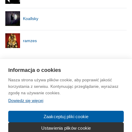
Koallsky
ramzes
Strona
1
Informacja o cookies
Nasza strona używa plików cookie, aby poprawić jakość
Wytyczne dla społeczności
Regulamin
Prywatność
korzystania z serwisu. Kontynuując przeglądanie, wyrażasz
zgodę na używanie cookies.
Reklama
Kontakt
Information in English
Dowiedz się więcej
© 2004-2026 Emito.net
Zaakceptuj pliki cookie
Ustawienia plików cookie