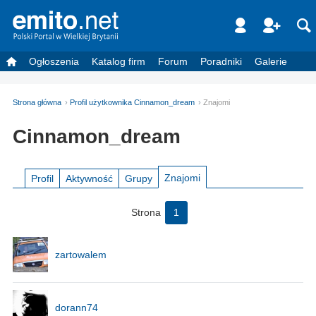
Ogłoszenia
Katalog firm
Forum
Poradniki
Galerie
Strona główna
Profil użytkownika Cinnamon_dream
Znajomi
Cinnamon_dream
Znajomi
Profil
Aktywność
Grupy
Strona
1
zartowalem
dorann74