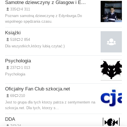
Samotne dziewczyny z Glasgow i Edynburga
335
4 311
Poznam samotną dziewczynę z Edynburga.Do
wspolnego spędzania czasu.
Książki
518
2 854
Dla wszystkich,którzy lubią czytać:)
Psychologia
237
1 013
Psychologia
Oficjalny Fan Club szkocja.net
69
210
Jest to grupa dla tych ktorzy patrza z sentymentem na
szkocja.net. Dla tych, ktorzy s...
DDA
7
24