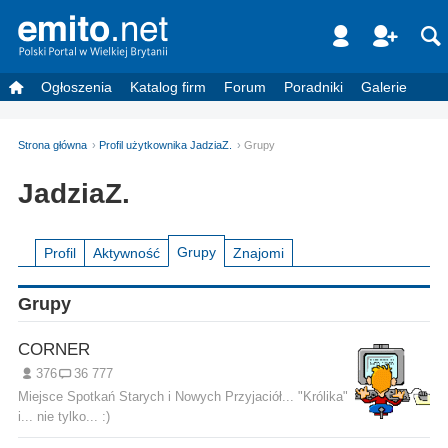
Ogłoszenia
Katalog firm
Forum
Poradniki
Galerie
Strona główna
Profil użytkownika JadziaZ.
Grupy
JadziaZ.
Grupy
Profil
Aktywność
Znajomi
Grupy
CORNER
376
36 777
Miejsce Spotkań Starych i Nowych Przyjaciół... "Królika"
i... nie tylko... :)