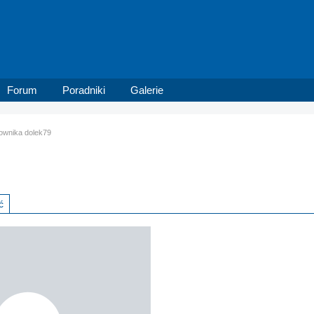
Forum
Poradniki
Galerie
kownika dolek79
ć