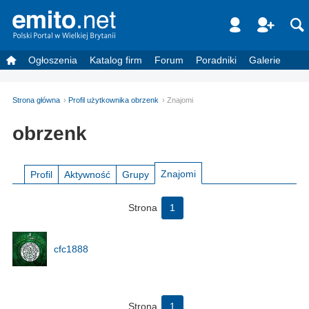
Ogłoszenia
Katalog firm
Forum
Poradniki
Galerie
Strona główna
Profil użytkownika obrzenk
Znajomi
obrzenk
Znajomi
Profil
Aktywność
Grupy
Strona
1
cfc1888
Strona
1