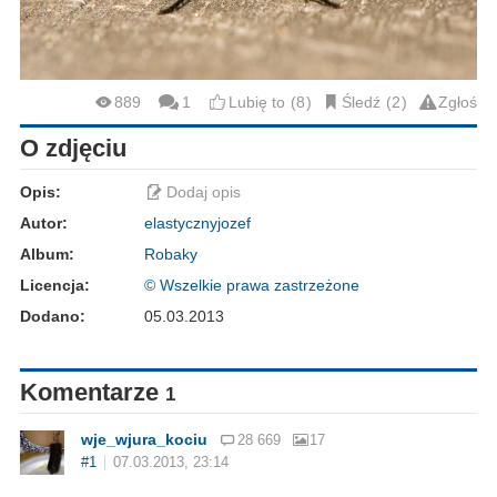
889
1
Lubię to
8
Śledź
2
Zgłoś
O zdjęciu
Opis:
Dodaj opis
Autor:
elastycznyjozef
Album:
Robaky
Licencja:
© Wszelkie prawa zastrzeżone
Dodano:
05.03.2013
Komentarze
1
wje_wjura_kociu
28 669
17
#1
07.03.2013, 23:14