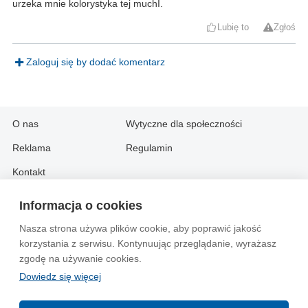
urzeka mnie kolorystyka tej muchI.
Lubię to
Zgłoś
Zaloguj się by dodać komentarz
O nas
Wytyczne dla społeczności
Reklama
Regulamin
Kontakt
Informacja o cookies
Information in English:
Nasza strona używa plików cookie, aby poprawić jakość
About
Contact
korzystania z serwisu. Kontynuując przeglądanie, wyrażasz
Advertise
zgodę na używanie cookies.
Dowiedz się więcej
© 2004-2026 Emito.net