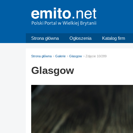
Strona główna
Ogłoszenia
Katalog firm
Strona główna
Galerie
Glasgow
Zdjęcie 10/289
Glasgow