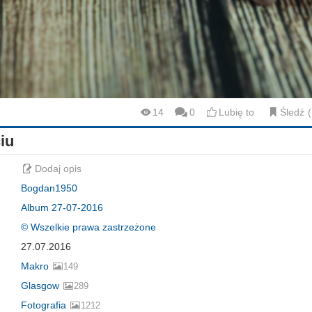
14
0
Lubię to
Śledź
iu
Dodaj opis
Bogdan1950
Album 27-07-2016
© Wszelkie prawa zastrzeżone
27.07.2016
Makro
149
Glasgow
289
Fotografia
1212