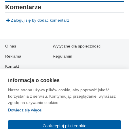
Komentarze
Zaloguj się by dodać komentarz
O nas
Wytyczne dla społeczności
Reklama
Regulamin
Kontakt
Informacja o cookies
Information in English:
Nasza strona używa plików cookie, aby poprawić jakość
About
Contact
korzystania z serwisu. Kontynuując przeglądanie, wyrażasz
Advertise
zgodę na używanie cookies.
Dowiedz się więcej
© 2004-2026 Emito.net
Zaakceptuj pliki cookie