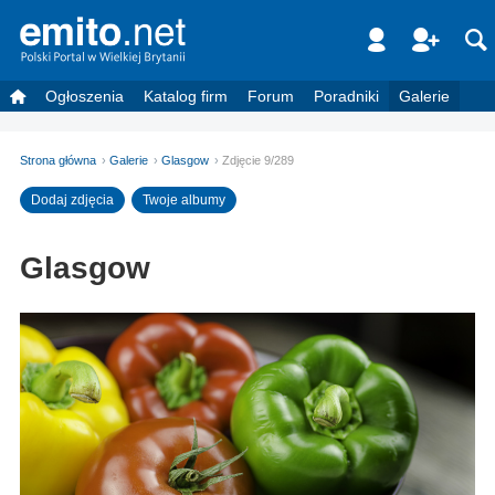
Ogłoszenia
Katalog firm
Forum
Poradniki
Galerie
Strona główna
Galerie
Glasgow
Zdjęcie 9/289
Dodaj zdjęcia
Twoje albumy
Glasgow