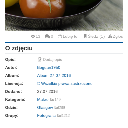
13
0
Lubię to
Śledź
1
Zgłoś
O zdjęciu
Opis:
Dodaj opis
Autor:
Bogdan1950
Album:
Album 27-07-2016
Licencja:
© Wszelkie prawa zastrzeżone
Dodano:
27.07.2016
Kategorie:
Makro
149
Gdzie:
Glasgow
289
Grupy:
Fotografia
1212