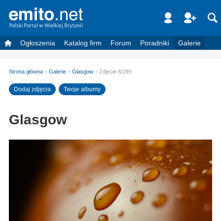
Ogłoszenia
Katalog firm
Forum
Poradniki
Galerie
Strona główna
Galerie
Glasgow
Zdjęcie 8/289
Dodaj zdjęcia
Twoje albumy
Glasgow