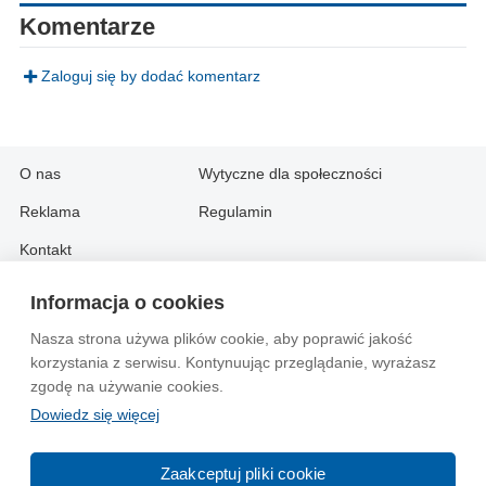
Komentarze
Zaloguj się by dodać komentarz
O nas
Wytyczne dla społeczności
Reklama
Regulamin
Kontakt
Informacja o cookies
Information in English:
Nasza strona używa plików cookie, aby poprawić jakość
About
Contact
korzystania z serwisu. Kontynuując przeglądanie, wyrażasz
Advertise
zgodę na używanie cookies.
Dowiedz się więcej
© 2004-2026 Emito.net
Zaakceptuj pliki cookie