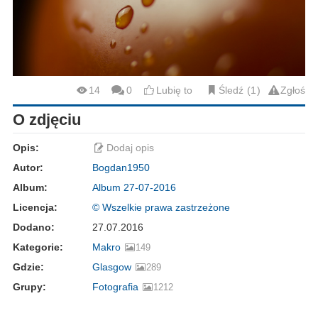
14
0
Lubię to
Śledź
1
Zgłoś
O zdjęciu
Opis:
Dodaj opis
Autor:
Bogdan1950
Album:
Album 27-07-2016
Licencja:
© Wszelkie prawa zastrzeżone
Dodano:
27.07.2016
Kategorie:
Makro
149
Gdzie:
Glasgow
289
Grupy:
Fotografia
1212