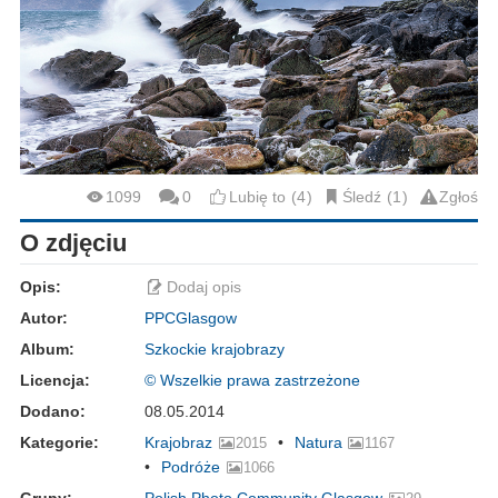
1099
0
Lubię to
4
Śledź
1
Zgłoś
O zdjęciu
Opis:
Dodaj opis
Autor:
PPCGlasgow
Album:
Szkockie krajobrazy
Licencja:
© Wszelkie prawa zastrzeżone
Dodano:
08.05.2014
Kategorie:
Krajobraz
Natura
2015
1167
Podróże
1066
Grupy:
Polish Photo Community Glasgow