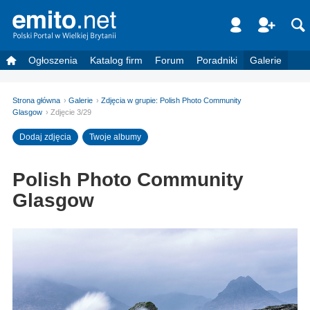
Ogłoszenia
Katalog firm
Forum
Poradniki
Galerie
Strona główna
Galerie
Zdjęcia w grupie: Polish Photo Community
Glasgow
Zdjęcie 3/29
Dodaj zdjęcia
Twoje albumy
Polish Photo Community
Glasgow