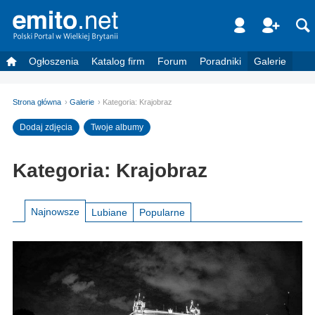
Ogłoszenia
Katalog firm
Forum
Poradniki
Galerie
Strona główna
Galerie
Kategoria: Krajobraz
Dodaj zdjęcia
Twoje albumy
Kategoria: Krajobraz
Najnowsze
Lubiane
Popularne