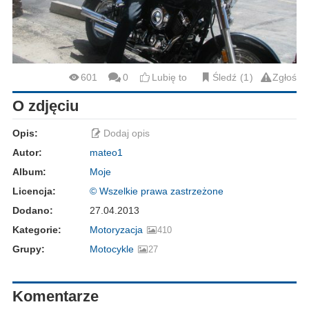
601
0
Lubię to
Śledź
1
Zgłoś
O zdjęciu
Opis:
Dodaj opis
Autor:
mateo1
Album:
Moje
Licencja:
© Wszelkie prawa zastrzeżone
Dodano:
27.04.2013
Kategorie:
Motoryzacja
410
Grupy:
Motocykle
27
Komentarze