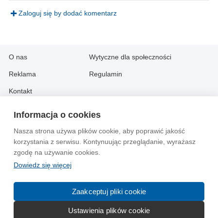
Zaloguj się by dodać komentarz
O nas
Wytyczne dla społeczności
Reklama
Regulamin
Kontakt
Informacja o cookies
Information in English:
Nasza strona używa plików cookie, aby poprawić jakość
About
Contact
korzystania z serwisu. Kontynuując przeglądanie, wyrażasz
Advertise
zgodę na używanie cookies.
Dowiedz się więcej
© 2004-2026 Emito.net
Zaakceptuj pliki cookie
Ustawienia plików cookie