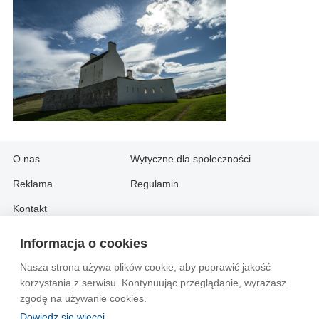
O nas
Wytyczne dla społeczności
Reklama
Regulamin
Kontakt
Informacja o cookies
Information in English:
Nasza strona używa plików cookie, aby poprawić jakość
About
Contact
korzystania z serwisu. Kontynuując przeglądanie, wyrażasz
Advertise
zgodę na używanie cookies.
Dowiedz się więcej