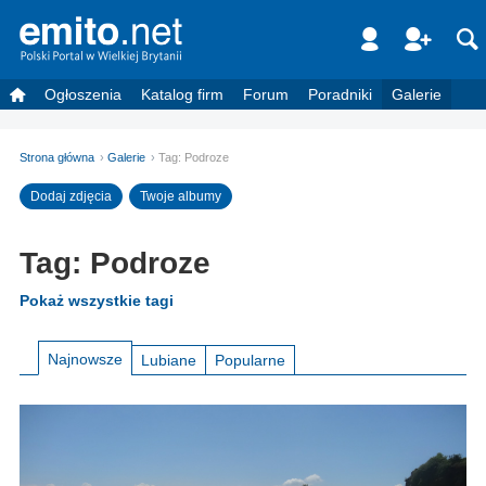
Ogłoszenia
Katalog firm
Forum
Poradniki
Galerie
Strona główna
Galerie
Tag: Podroze
Dodaj zdjęcia
Twoje albumy
Tag: Podroze
Pokaż wszystkie tagi
Najnowsze
Lubiane
Popularne