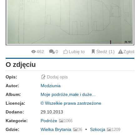
462
0
Lubię to
Śledź
1
Zgłoś
O zdjęciu
Opis:
Dodaj opis
Autor:
Mcdziunia
Album:
Moje podróże,małe i duże...
Licencja:
© Wszelkie prawa zastrzeżone
Dodano:
29.10.2013
Kategorie:
Podróże
1066
Gdzie:
Wielka Brytania
Szkocja
36
1209