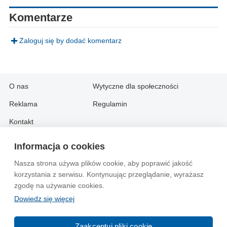
Komentarze
Zaloguj się by dodać komentarz
O nas
Wytyczne dla społeczności
Reklama
Regulamin
Kontakt
Informacja o cookies
Information in English:
Nasza strona używa plików cookie, aby poprawić jakość
About
Contact
korzystania z serwisu. Kontynuując przeglądanie, wyrażasz
Advertise
zgodę na używanie cookies.
Dowiedz się więcej
© 2004-2026 Emito.net
Zaakceptuj pliki cookie