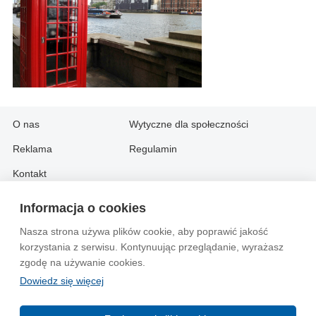
O nas
Wytyczne dla społeczności
Reklama
Regulamin
Kontakt
Informacja o cookies
Information in English:
Nasza strona używa plików cookie, aby poprawić jakość
About
Contact
korzystania z serwisu. Kontynuując przeglądanie, wyrażasz
Advertise
zgodę na używanie cookies.
Dowiedz się więcej
© 2004-2026 Emito.net