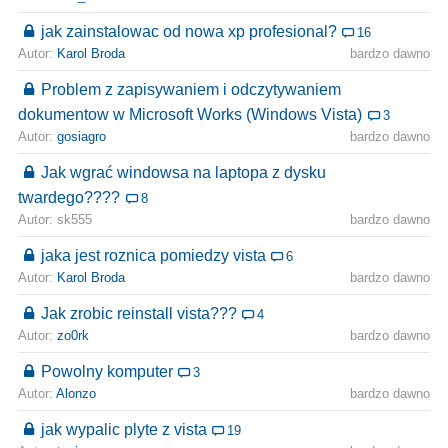
jak zainstalowac od nowa xp profesional?
16
Autor:
Karol Broda
bardzo dawno
Problem z zapisywaniem i odczytywaniem
dokumentow w Microsoft Works (Windows Vista)
3
Autor:
gosiagro
bardzo dawno
Jak wgrać windowsa na laptopa z dysku
twardego????
8
Autor: sk555
bardzo dawno
jaka jest roznica pomiedzy vista
6
Autor:
Karol Broda
bardzo dawno
Jak zrobic reinstall vista???
4
Autor:
zo0rk
bardzo dawno
Powolny komputer
3
Autor:
Alonzo
bardzo dawno
jak wypalic plyte z vista
19