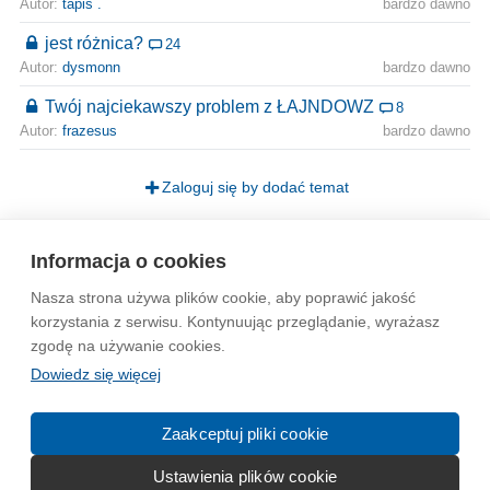
Autor:
tapis .
bardzo dawno
jest różnica?
24
Autor:
dysmonn
bardzo dawno
Twój najciekawszy problem z ŁAJNDOWZ
8
Autor:
frazesus
bardzo dawno
Zaloguj się by dodać temat
Strona
1
Informacja o cookies
Nasza strona używa plików cookie, aby poprawić jakość
Wytyczne dla społeczności
Regulamin
Prywatność
korzystania z serwisu. Kontynuując przeglądanie, wyrażasz
zgodę na używanie cookies.
Reklama
Kontakt
Information in English
Dowiedz się więcej
© 2004-2026 Emito.net
Zaakceptuj pliki cookie
Ustawienia plików cookie