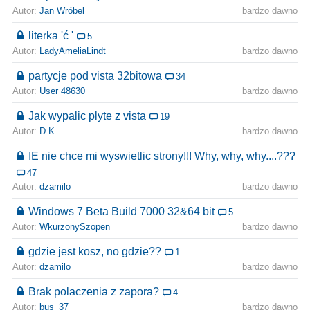
Autor:
Jan Wróbel
bardzo dawno
literka 'ć '
5
Autor:
LadyAmeliaLindt
bardzo dawno
partycje pod vista 32bitowa
34
Autor:
User 48630
bardzo dawno
Jak wypalic plyte z vista
19
Autor:
D K
bardzo dawno
IE nie chce mi wyswietlic strony!!! Why, why, why....???
47
Autor:
dzamilo
bardzo dawno
Windows 7 Beta Build 7000 32&64 bit
5
Autor:
WkurzonySzopen
bardzo dawno
gdzie jest kosz, no gdzie??
1
Autor:
dzamilo
bardzo dawno
Brak polaczenia z zapora?
4
Autor:
bus_37
bardzo dawno