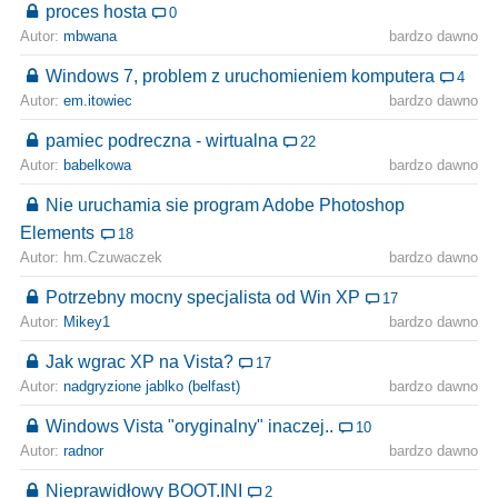
proces hosta
0
Autor:
mbwana
bardzo dawno
Windows 7, problem z uruchomieniem komputera
4
Autor:
em.itowiec
bardzo dawno
pamiec podreczna - wirtualna
22
Autor:
babelkowa
bardzo dawno
Nie uruchamia sie program Adobe Photoshop
Elements
18
Autor: hm.Czuwaczek
bardzo dawno
Potrzebny mocny specjalista od Win XP
17
Autor:
Mikey1
bardzo dawno
Jak wgrac XP na Vista?
17
Autor:
nadgryzione jablko (belfast)
bardzo dawno
Windows Vista "oryginalny" inaczej..
10
Autor:
radnor
bardzo dawno
Nieprawidłowy BOOT.INI
2