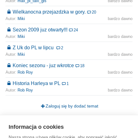
Autor:
max_pl_taxi_gls
bardzo dawno
Wielkanocna przejazdzka w gory.
20
Autor:
Miki
bardzo dawno
Sezon 2009 juz otwarty!!!
24
Autor:
Miki
bardzo dawno
Z Uk do PL w lipcu
2
Autor:
Miki
bardzo dawno
Koniec sezonu - juz wkrotce
18
Autor:
Rob Roy
bardzo dawno
Historia Harleya w PL
1
Autor:
Rob Roy
bardzo dawno
Zaloguj się by dodać temat
Strona
1
Informacja o cookies
Nasza strona używa plików cookie, aby poprawić jakość