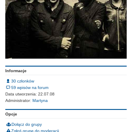
Informacje
30 członków
59 wpisów na forum
Data utworzenia: 22.07.08
Administrator:
Martyna
Opcje
Dołącz do grupy
Zgłoś grupę do moderacji