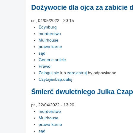
Dożywocie dla ojca za zabicie 
sr., 04/05/2022 - 20:15
Edynburg
morderstwo
Muirhouse
prawo karne
sąd
Generic article
Prawo
Zaloguj sie
lub
zarejestruj
by odpowiadac
Czytaj&nbsp;dalej
Śmierć dwuletniego Julka Czapli
pt., 22/04/2022 - 13:20
morderstwo
Muirhouse
prawo karne
sąd