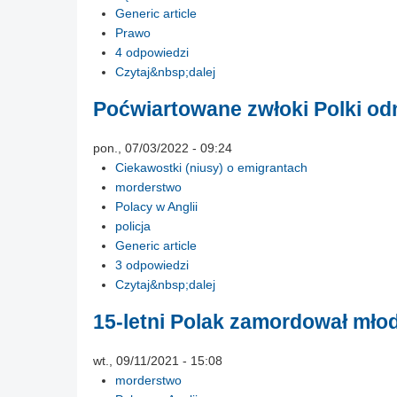
Generic article
Prawo
4 odpowiedzi
Czytaj&nbsp;dalej
Poćwiartowane zwłoki Polki od
pon., 07/03/2022 - 09:24
Ciekawostki (niusy) o emigrantach
morderstwo
Polacy w Anglii
policja
Generic article
3 odpowiedzi
Czytaj&nbsp;dalej
15-letni Polak zamordował mło
wt., 09/11/2021 - 15:08
morderstwo