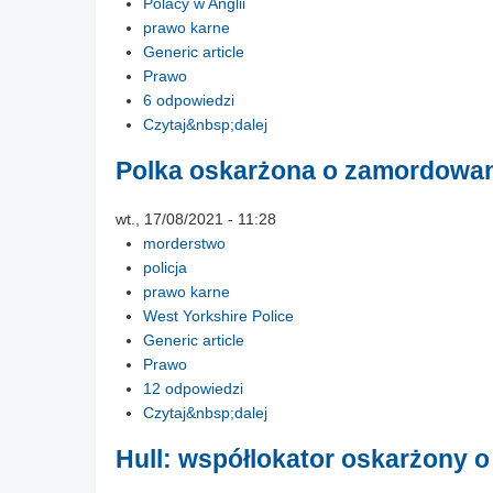
Polacy w Anglii
prawo karne
Generic article
Prawo
6 odpowiedzi
Czytaj&nbsp;dalej
Polka oskarżona o zamordowan
wt., 17/08/2021 - 11:28
morderstwo
policja
prawo karne
West Yorkshire Police
Generic article
Prawo
12 odpowiedzi
Czytaj&nbsp;dalej
Hull: współlokator oskarżony o z