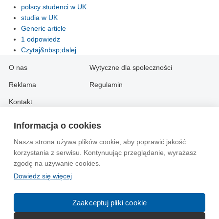
polscy studenci w UK
studia w UK
Generic article
1 odpowiedz
Czytaj&nbsp;dalej
O nas
Wytyczne dla społeczności
Reklama
Regulamin
Kontakt
Informacja o cookies
Information in English:
Nasza strona używa plików cookie, aby poprawić jakość
About
Contact
korzystania z serwisu. Kontynuując przeglądanie, wyrażasz
Advertise
zgodę na używanie cookies.
Dowiedz się więcej
© 2004-2026 Emito.net
Zaakceptuj pliki cookie