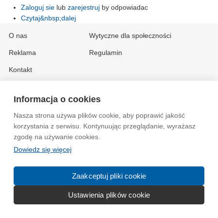
Zaloguj sie
lub
zarejestruj
by odpowiadac
Czytaj&nbsp;dalej
O nas
Wytyczne dla społeczności
Reklama
Regulamin
Kontakt
Information in English:
Informacja o cookies
About
Contact
Nasza strona używa plików cookie, aby poprawić jakość
korzystania z serwisu. Kontynuując przeglądanie, wyrażasz
Advertise
zgodę na używanie cookies.
Dowiedz się więcej
© 2004-2026 Emito.net
Zaakceptuj pliki cookie
Ustawienia plików cookie