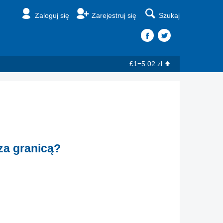
Zaloguj się
Zarejestruj się
Szukaj
£1=5.02 zł
za granicą?