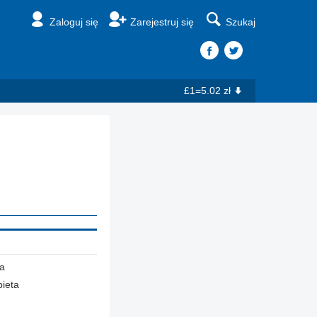
Zaloguj się
Zarejestruj się
Szukaj
£1=5.02 zł
a
ieta