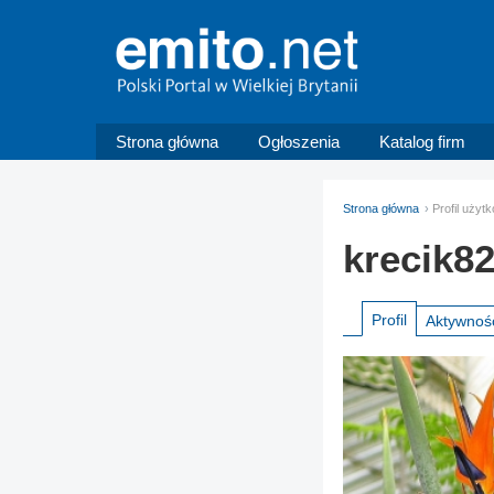
Strona główna
Ogłoszenia
Katalog firm
Strona główna
Profil użyt
krecik8
Profil
Aktywnoś