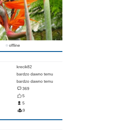
offline
krecik82
bardzo dawno temu
bardzo dawno temu
369
5
5
9