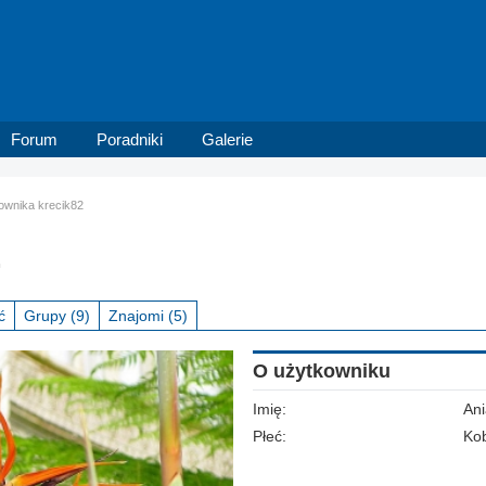
Forum
Poradniki
Galerie
kownika krecik82
2
ć
Grupy
(9)
Znajomi
(5)
O użytkowniku
Imię:
Ani
Płeć:
Kob