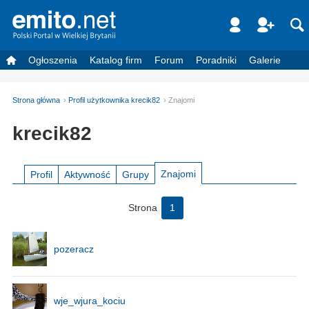
Ogłoszenia
Katalog firm
Forum
Poradniki
Galerie
Strona główna
Profil użytkownika krecik82
Znajomi
krecik82
Znajomi
Profil
Aktywność
Grupy
Strona
1
pozeracz
wje_wjura_kociu