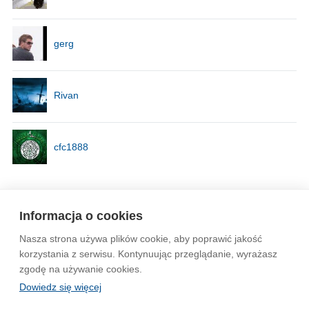
gerg
Rivan
cfc1888
Strona
1
Informacja o cookies
Nasza strona używa plików cookie, aby poprawić jakość
Wytyczne dla społeczności
Regulamin
Prywatność
korzystania z serwisu. Kontynuując przeglądanie, wyrażasz
zgodę na używanie cookies.
Reklama
Kontakt
Information in English
Dowiedz się więcej
© 2004-2026 Emito.net