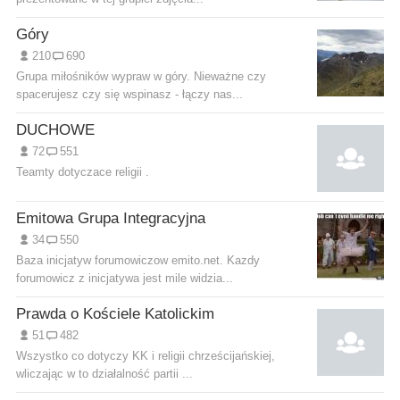
Góry
210
690
Grupa miłośników wypraw w góry. Nieważne czy
spacerujesz czy się wspinasz - łączy nas...
DUCHOWE
72
551
Teamty dotyczace religii .
Emitowa Grupa Integracyjna
34
550
Baza inicjatyw forumowiczow emito.net. Kazdy
forumowicz z inicjatywa jest mile widzia...
Prawda o Kościele Katolickim
51
482
Wszystko co dotyczy KK i religii chrześcijańskiej,
wliczając w to działalność partii ...