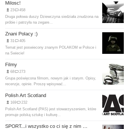
Milosc!
23
458
Druga połowa duszy Dziewczyna siedziała znudzona na
próbie i patrzyła na zegare...
Znani Polacy :)
31
405
Temat jest poswiecony znanym POLAKOM w Polsce i
na Swiecie!
Filmy
68
273
Grupa poświęcona filmom, nowym jak i starym. Opisy,
recenzje, opinie. Proszę wpisywać...
Polish Art Scotland
169
232
Polish Art Scotland (PAS) jest stowarzyszeniem, które
promuje polską sztukę i kulturę...
SPORT...i wszystko co ci się z nim kojarzy... ;]p