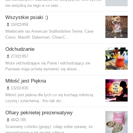
nie wstydzą sie tego w co wier...
Wszystkie psiaki :)
150
858
Wielbiciele ras American Staffordshire Terrier, Cane
Corso, Mastiff, Doberman, Chow-C...
Odchudzanie
273
857
Może odchudzające się Panie i odchudzający sie
Panowie maja ochotę wymienić się doświ...
Miłość jest Piękna
132
830
Miłość jest piękna dla tych co się kochają miłością
czystą i szlachetną . Kto tak dzi...
Ofiary peknietej prezerwatywy
48
785
Szanowny czlonku (grupy): zdaję sobie sprawę, że
prezentowane w tej grupiei zdjęcia...