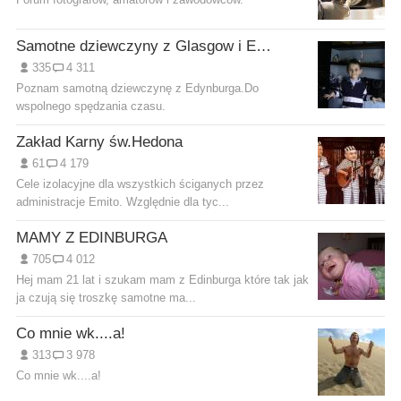
Samotne dziewczyny z Glasgow i Edynburga
335
4 311
Poznam samotną dziewczynę z Edynburga.Do
wspolnego spędzania czasu.
Zakład Karny św.Hedona
61
4 179
Cele izolacyjne dla wszystkich ściganych przez
administracje Emito. Względnie dla tyc...
MAMY Z EDINBURGA
705
4 012
Hej mam 21 lat i szukam mam z Edinburga które tak jak
ja czują się troszkę samotne ma...
Co mnie wk....a!
313
3 978
Co mnie wk....a!