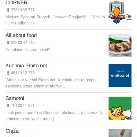
CORNER
376
36 777
Miejsce Spotkań Starych i Nowych Przyjaciół... "Królika"
i... nie tylko... :)
All about food
333
32 748
Co robicie dzis na obiad?
Kuchnia Emito.net
461
12 378
Witajcie w Kuchni Emito.net! Kuchnia jest to grupa
założona przez administratorów ...
Samotni
791
11 521
Jesli jestes sam/a w Glasgow i okolicach, a chcesz to
zmienic to sie wpisz tutaj :)
Ciąża