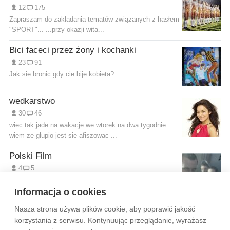
12
175
Zapraszam do zakładania tematów związanych z hasłem
"SPORT"... ...przy okazji wita...
Bici faceci przez żony i kochanki
23
91
Jak sie bronic gdy cie bije kobieta?
wedkarstwo
30
46
wiec tak jade na wakacje we wtorek na dwa tygodnie
wiem ze glupio jest sie afiszowac ...
Polski Film
4
5
Film Polski -Nowości -Recenzje -Gdzie obejrzeć? -
Klasyka gatunku i itd.
Informacja o cookies
Nasza strona używa plików cookie, aby poprawić jakość
Wytyczne dla społeczności
Regulamin
Prywatność
korzystania z serwisu. Kontynuując przeglądanie, wyrażasz