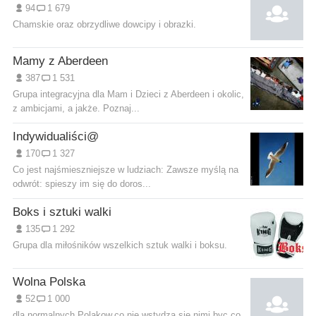
94
1 679
Chamskie oraz obrzydliwe dowcipy i obrazki.
Mamy z Aberdeen
387
1 531
Grupa integracyjna dla Mam i Dzieci z Aberdeen i okolic,
z ambicjami, a jakże. Poznaj...
Indywidualiści@
170
1 327
Co jest najśmieszniejsze w ludziach: Zawsze myślą na
odwrót: spieszy im się do doros...
Boks i sztuki walki
135
1 292
Grupa dla miłośników wszelkich sztuk walki i boksu.
Wolna Polska
52
1 000
dla normalnych Polakow,co nie wstydzą sie nimi byc,co