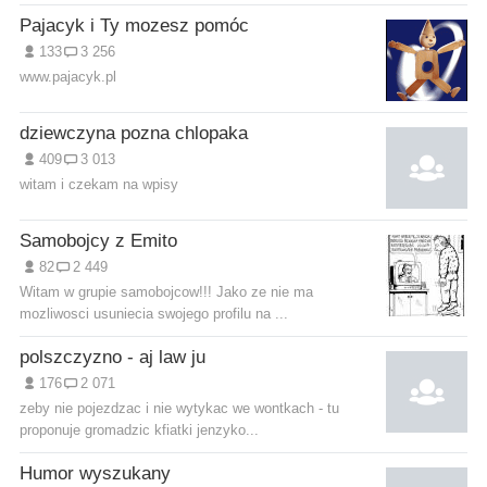
Pajacyk i Ty mozesz pomóc
133
3 256
www.pajacyk.pl
dziewczyna pozna chlopaka
409
3 013
witam i czekam na wpisy
Samobojcy z Emito
82
2 449
Witam w grupie samobojcow!!! Jako ze nie ma
mozliwosci usuniecia swojego profilu na ...
polszczyzno - aj law ju
176
2 071
zeby nie pojezdzac i nie wytykac we wontkach - tu
proponuje gromadzic kfiatki jenzyko...
Humor wyszukany