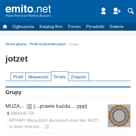
Ogłoszenia
Katalog firm
Forum
Poradniki
Galerie
Strona główna
Profil użytkownika jotzet
Grupy
jotzet
Grupy
Profil
Aktywność
Znajomi
Grupy
MUZA... ;]]] (...prawie każda... ;ppp)
688
40 725
...WITAM!!! Wszystkich dla których dzień bez MUZY...
...to dzień stracony... ;]]] ...