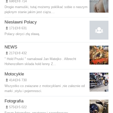
698
8 714
Drogie mamuśki, tutaj możemy poklikać sobie o naszym
pięknym stanie jakim jest ciąża....
Niesławni Polacy
171
8 631
Polacy okryci złą sławą.
NEWS
217
8 432
" Hold Pruski " namalowal Jan Matejko . Albrecht
Hohenzollern sklada hold lenny Z...
Motocykle
414
6 730
Wszystko co zwiazane z motocyklami ,nie zaleznie od
marki ,stylu i pojemnosci.
Fotografia
575
5 022
Forum fotografow, amatorow i zawodowcow.