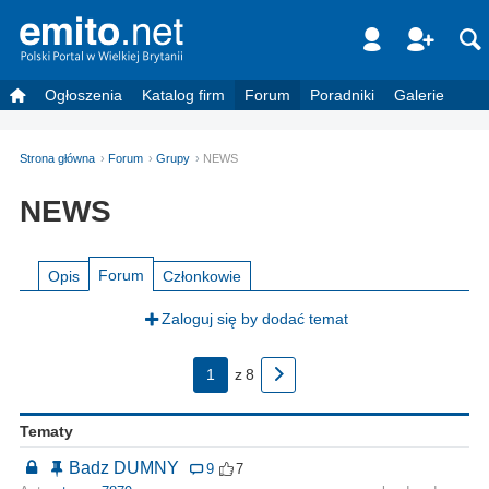
Ogłoszenia
Katalog firm
Forum
Poradniki
Galerie
Strona główna
Forum
Grupy
NEWS
NEWS
Forum
Opis
Członkowie
Zaloguj się by dodać temat
1
z
8
Tematy
Badz DUMNY
9
7