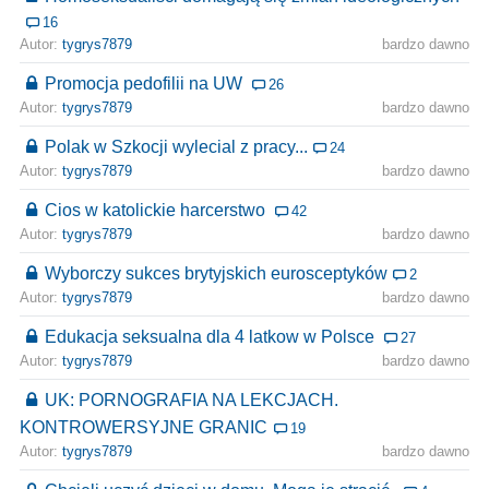
16
Autor:
tygrys7879
bardzo dawno
Promocja pedofilii na UW
26
Autor:
tygrys7879
bardzo dawno
Polak w Szkocji wylecial z pracy...
24
Autor:
tygrys7879
bardzo dawno
Cios w katolickie harcerstwo
42
Autor:
tygrys7879
bardzo dawno
Wyborczy sukces brytyjskich eurosceptyków
2
Autor:
tygrys7879
bardzo dawno
Edukacja seksualna dla 4 latkow w Polsce
27
Autor:
tygrys7879
bardzo dawno
UK: PORNOGRAFIA NA LEKCJACH.
KONTROWERSYJNE GRANIC
19
Autor:
tygrys7879
bardzo dawno