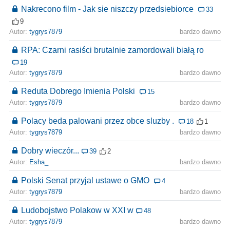
Nakrecono film - Jak sie niszczy przedsiebiorce
33
9
Autor:
tygrys7879
bardzo dawno
RPA: Czarni rasiści brutalnie zamordowali białą ro
19
Autor:
tygrys7879
bardzo dawno
Reduta Dobrego Imienia Polski
15
Autor:
tygrys7879
bardzo dawno
Polacy beda palowani przez obce sluzby .
18
1
Autor:
tygrys7879
bardzo dawno
Dobry wieczór...
39
2
Autor:
Esha_
bardzo dawno
Polski Senat przyjal ustawe o GMO
4
Autor:
tygrys7879
bardzo dawno
Ludobojstwo Polakow w XXI w
48
Autor:
tygrys7879
bardzo dawno