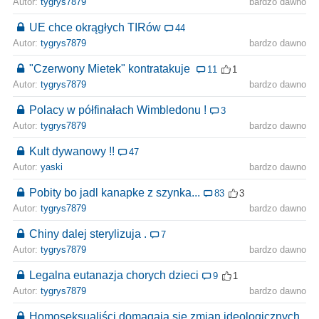
Autor:
tygrys7879
bardzo dawno
UE chce okrągłych TIRów
44
Autor:
tygrys7879
bardzo dawno
"Czerwony Mietek" kontratakuje
11
1
Autor:
tygrys7879
bardzo dawno
Polacy w półfinałach Wimbledonu !
3
Autor:
tygrys7879
bardzo dawno
Kult dywanowy !!
47
Autor:
yaski
bardzo dawno
Pobity bo jadl kanapke z szynka...
83
3
Autor:
tygrys7879
bardzo dawno
Chiny dalej sterylizuja .
7
Autor:
tygrys7879
bardzo dawno
Legalna eutanazja chorych dzieci
9
1
Autor:
tygrys7879
bardzo dawno
Homoseksualiści domagają się zmian ideologicznych