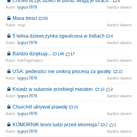
Chcieli uczyć dzieci w domu. Mogą je stracić .
4
Autor:
tygrys7879
bardzo dawno
Masa tresci
50
Autor: srup
bardzo dawno
5 letnia dziewczynka zgwalcona w Indiach
4
Autor:
tygrys7879
bardzo dawno
Bardzo dziękuję...
148
17
Autor: ItakFigurowicz
bardzo dawno
USA: pederaści nie unikną procesu za gwałty
22
Autor:
tygrys7879
bardzo dawno
Ksiadz w sutannie przebiegl maraton
10
2
Autor:
tygrys7879
bardzo dawno
Churchill ukrywał prawdę
10
Autor:
tygrys7879
bardzo dawno
KOMORNIK broni ludzi przed eksmisja !
2
1
Autor:
tygrys7879
bardzo dawno