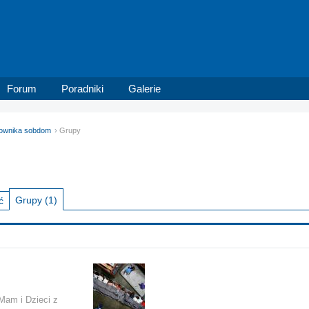
Forum
Poradniki
Galerie
tkownika sobdom
Grupy
Grupy
(1)
ć
 Mam i Dzieci z