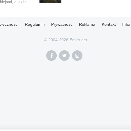
bicjami, a jakże.
ołeczności
Regulamin
Prywatność
Reklama
Kontakt
Info
© 2004-2026 Emito.net