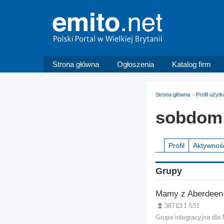
Strona główna
Ogłoszenia
Katalog firm
Strona główna
Profil uży
sobdom
Profil
Aktywnoś
Grupy
Mamy z Aberdeen
387
1 531
Grupa integracyjna dla